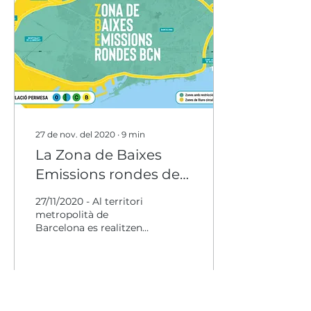
27 de nov. del 2020
∙
9
min
La Zona de Baixes
Emissions rondes de
BCN
27/11/2020 - Al territori
metropolità de
Barcelona es realitzen
cada dia 10 milions de
desplaçaments. Set de
cada deu amb transport
més
105
0