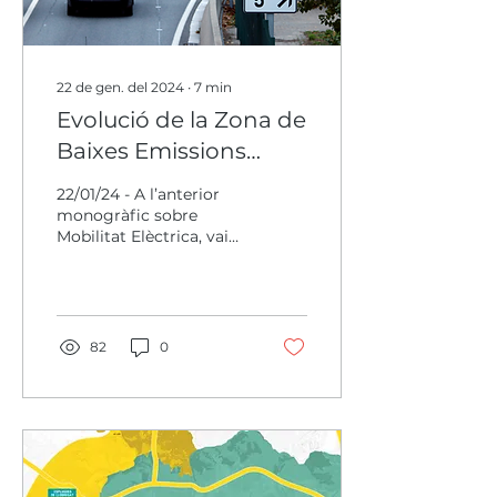
22 de gen. del 2024
∙
7
min
Evolució de la Zona de
Baixes Emissions
Rondes de Barcelona i
22/01/24 - A l’anterior
primers resultats
monogràfic sobre
Mobilitat Elèctrica, vaig
presentar la ZBE Rondes
de Barcelona, com a
instrument promogut
per l’AMB
82
0