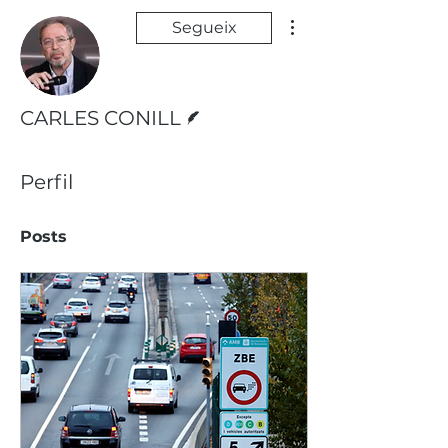
Més accions
Segueix
Escriptor
CARLES CONILL
Perfil
Posts