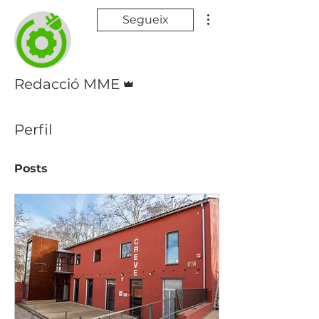
Més accions
Segueix
Administrador
Redacció MME
Perfil
Posts