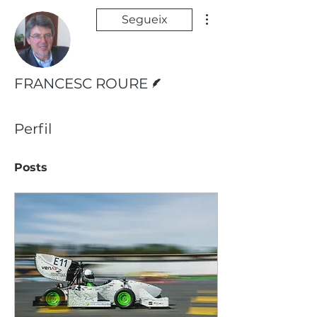
Més accions
Segueix
Escriptor
FRANCESC ROURE
Perfil
Posts