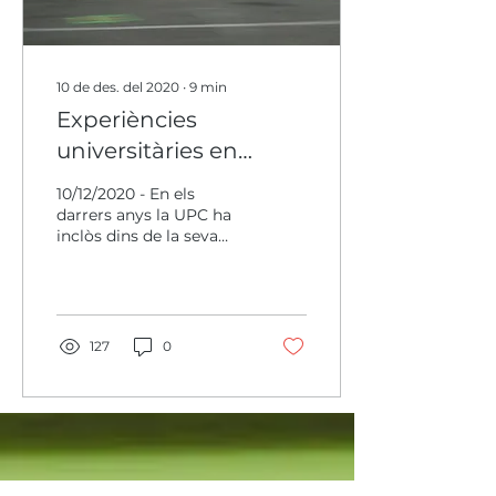
10 de des. del 2020
∙
9
min
Experiències
universitàries en
vehicle elèctric
10/12/2020 - En els
darrers anys la UPC ha
inclòs dins de la seva
oferta de formació
titulacions
específicament
orientades a
l'automoció
127
0