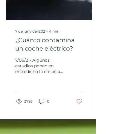
7 de juny del 2021
∙
4
min
¿Cuánto contamina
un coche eléctrico?
7/06/21- Algunos
estudios ponen en
entredicho la eficacia
real de esta tecnología.
¿Contamina menos el
coche eléctrico que el
de combustión?
3793
0