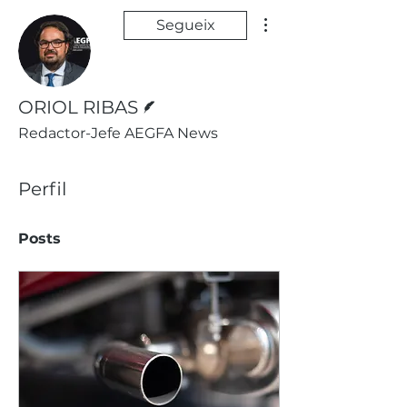
Més accions
Segueix
Escriptor
ORIOL RIBAS
Redactor-Jefe AEGFA News
Perfil
Posts