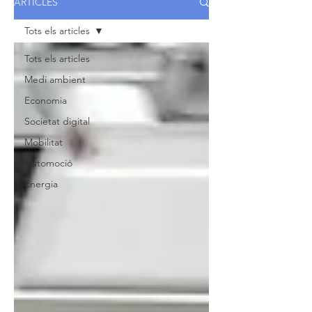
ARTICLES
Tots els articles
Tots els articles
Medi ambient
Economia
Societat digital
Mobilitat
Automoció
Energia