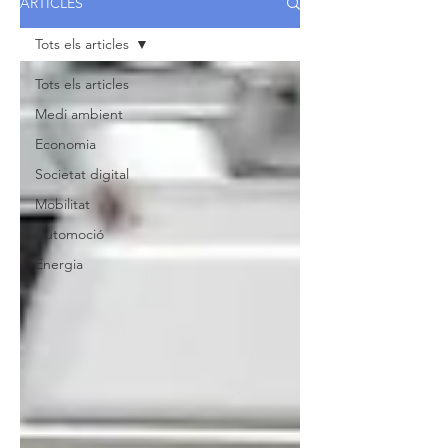
ARTICLES
Tots els articles
Tots els articles
Medi ambient
Economia
Societat digital
Mobilitat
Automoció
Energia