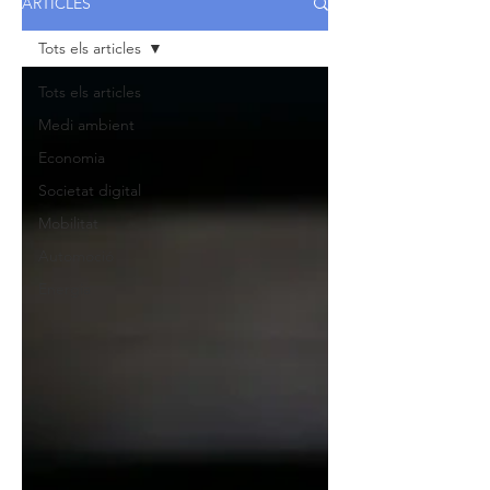
ARTICLES
Tots els articles
Tots els articles
Medi ambient
Economia
Societat digital
Mobilitat
Automoció
Energia