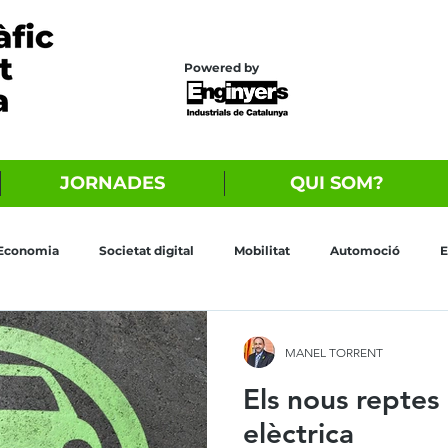
Powered by
JORNADES
QUI SOM?
Economia
Societat digital
Mobilitat
Automoció
E
MANEL TORRENT
Els nous reptes 
elèctrica