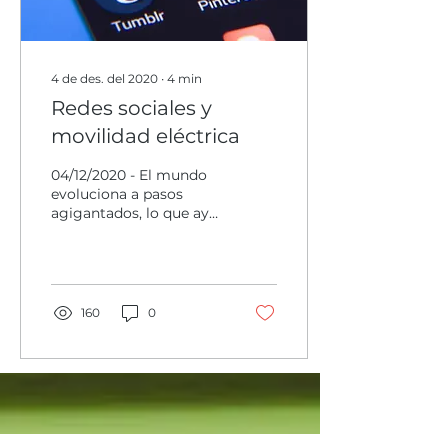
4 de des. del 2020
∙
4
min
Redes sociales y
movilidad eléctrica
04/12/2020 - El mundo
evoluciona a pasos
agigantados, lo que ayer
era novedad, hoy ya está
pasado de moda.
160
0