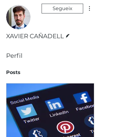
Més accions
Segueix
Escriptor
XAVIER CAÑADELL
Perfil
Posts