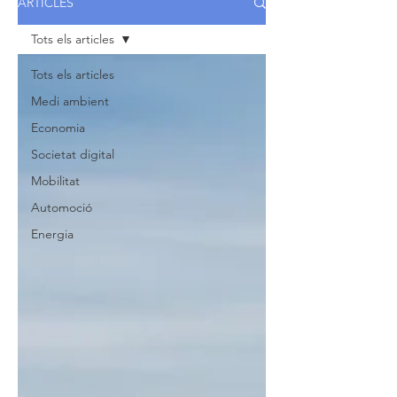
ARTICLES
Tots els articles
Tots els articles
Medi ambient
Economia
Societat digital
Mobilitat
Automoció
Energia