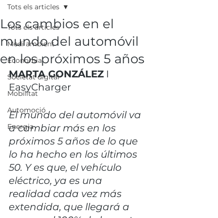
Tots els articles
Los cambios en el
Tots els articles
mundo del automóvil
Medi ambient
en los próximos 5 años
Economia
MARTA GONZÁLEZ
 I 
Societat digital
EasyCharger
Mobilitat
Automoció
El mundo del automóvil va 
Energia
a cambiar más en los 
próximos 5 años de lo que 
lo ha hecho en los últimos 
50. Y es que, el vehículo 
eléctrico, ya es una 
realidad cada vez más 
extendida, que llegará a 