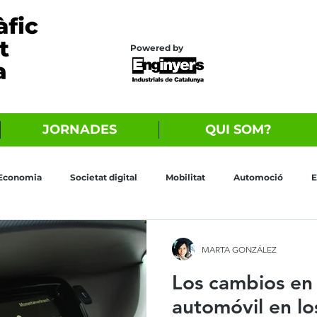
Powered by
JORNADES
QUI SOM?
Economia
Societat digital
Mobilitat
Automoció
E
MARTA GONZÁLEZ
Los cambios en
automóvil en lo